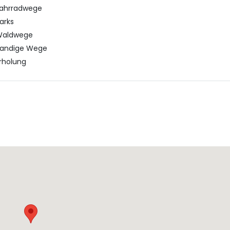
ahrradwege
arks
Waldwege
andige Wege
rholung