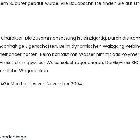
dem Südufer gebaut wurde. Alle Bauabschnitte finden Sie auf u
m Charakter. Die Zusammensetzung ist einzigartig. Durch die Ko
 nachhaltige Eigenschaften. Beim dynamischen Walzgang verbind
 aneinander haften. Beim Kontakt mit Wasser nimmt das Polymer
-mix sich in gewisser Weise selbst regenerieren. DurEko-mix BIO
kömmliche Wegedecken.
 LAGA Merkblattes von November 2004.
Wanderwege