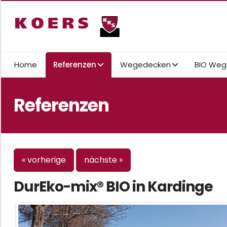
Home
Referenzen
Wegedecken
BIO Weg
Referenzen
« vorherige
nächste »
DurEko-mix® BIO in Kardinge