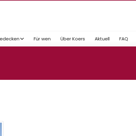
edecken
Für wen
Über Koers
Aktuell
FAQ